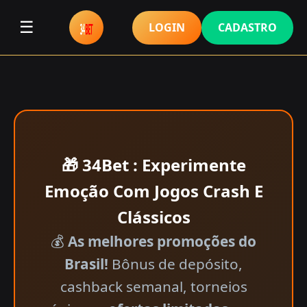
☰
LOGIN
CADASTRO
🎁 34Bet : Experimente
Emoção Com Jogos Crash E
Clássicos
💰
As melhores promoções do
Brasil!
Bônus de depósito,
cashback semanal, torneios