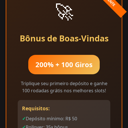
🚀
Bônus de Boas-Vindas
200% + 100 Giros
Triplique seu primeiro depósito e ganhe
100 rodadas grátis nos melhores slots!
Requisitos:
Depósito mínimo: R$ 50
Rollover: 35x bônus