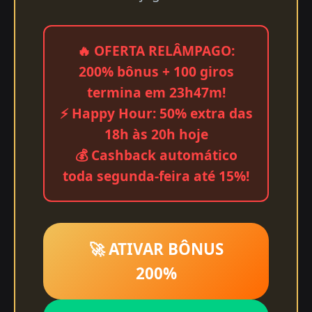
🔥 OFERTA RELÂMPAGO:
200% bônus + 100 giros
termina em 23h47m!
⚡ Happy Hour: 50% extra das
18h às 20h hoje
💰 Cashback automático
toda segunda-feira até 15%!
🚀 ATIVAR BÔNUS
200%