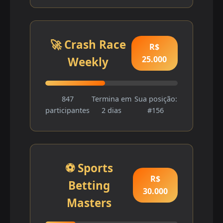
🚀 Crash Race
R$
25.000
Weekly
847
Termina em
Sua posição:
participantes
2 dias
#156
⚽ Sports
R$
Betting
30.000
Masters