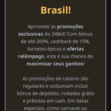
Brasil!
Aproveite as
promoções
exclusivas
do 34Bet! Com bônus
de até 200%, cashback de 15%,
torneios épicos e
ofertas
relâmpago
, esta é sua chance de
maximizar seus ganhos
!
As promoções de cassino são
regulares e costumam incluir
bônus de depósito, rodadas grátis
e prêmios em cash. Em datas
especiais, como carnaval ou