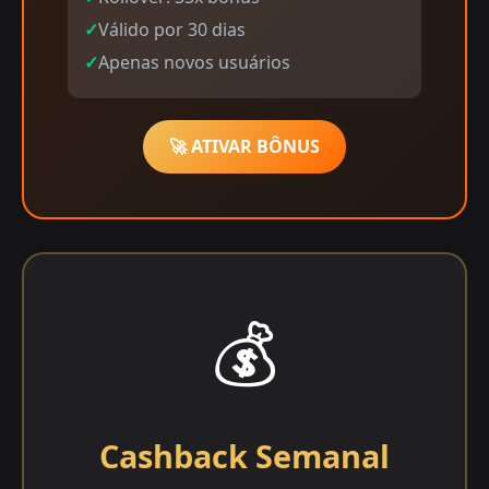
Válido por 30 dias
Apenas novos usuários
🚀 ATIVAR BÔNUS
💰
Cashback Semanal