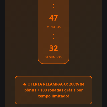
:
47
MINUTOS
:
32
SEGUNDOS
🔥
OFERTA RELÂMPAGO:
200% de
bônus + 100 rodadas grátis por
tempo limitado!