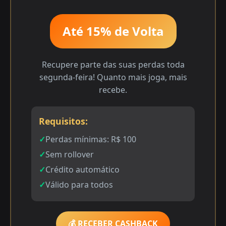
Até 15% de Volta
Recupere parte das suas perdas toda
segunda-feira! Quanto mais joga, mais
recebe.
Requisitos:
Perdas mínimas: R$ 100
Sem rollover
Crédito automático
Válido para todos
💰 RECEBER CASHBACK