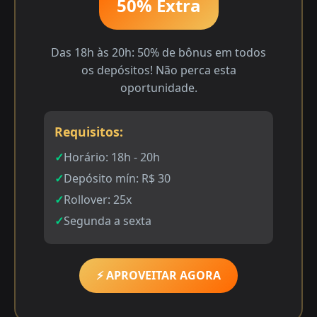
50% Extra
Das 18h às 20h: 50% de bônus em todos
os depósitos! Não perca esta
oportunidade.
Requisitos:
Horário: 18h - 20h
Depósito mín: R$ 30
Rollover: 25x
Segunda a sexta
⚡ APROVEITAR AGORA