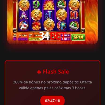
🔥 Flash Sale
300% de bônus no próximo depósito! Oferta
válida apenas pelas próximas 3 horas.
02:47:18