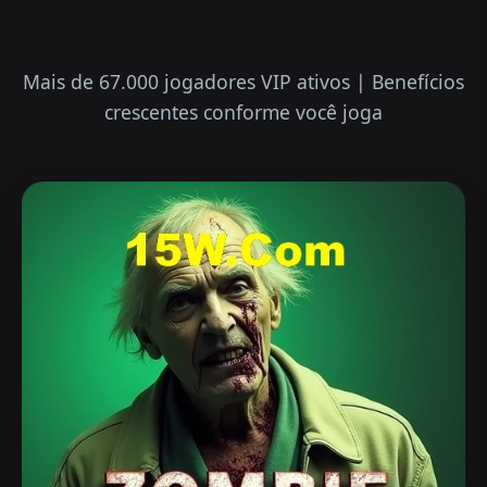
Mais de 67.000 jogadores VIP ativos | Benefícios
crescentes conforme você joga