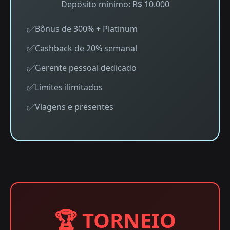
Depósito mínimo: R$ 10.000
Bônus de 300% + Platinum
Cashback de 20% semanal
Gerente pessoal dedicado
Limites ilimitados
Viagens e presentes
🏆 TORNEIO