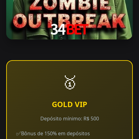
🥇
GOLD VIP
Depósito mínimo: R$ 500
Bônus de 150% em depósitos