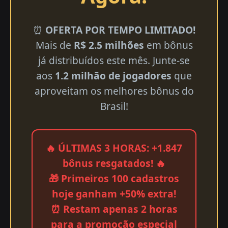
⏰
OFERTA POR TEMPO LIMITADO!
Mais de
R$ 2.5 milhões
em bônus
já distribuídos este mês. Junte-se
aos
1.2 milhão de jogadores
que
aproveitam os melhores bônus do
Brasil!
🔥 ÚLTIMAS 3 HORAS: +1.847
bônus resgatados! 🔥
🎁 Primeiros 100 cadastros
hoje ganham +50% extra!
⏰ Restam apenas 2 horas
para a promoção especial