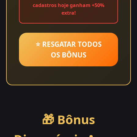
cadastros hoje ganham +50%
extra!
⭐ RESGATAR TODOS
OS BÔNUS
🎁 Bônus