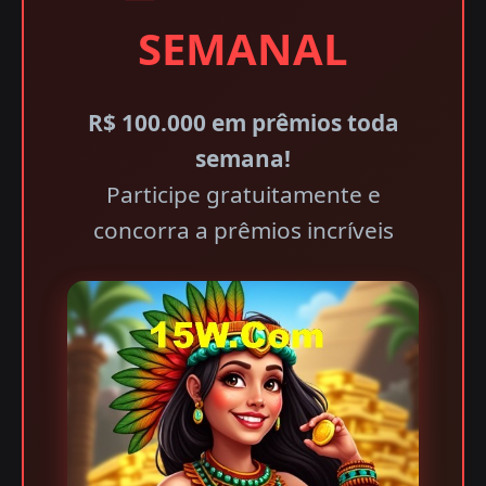
SEMANAL
R$ 100.000 em prêmios toda
semana!
Participe gratuitamente e
concorra a prêmios incríveis