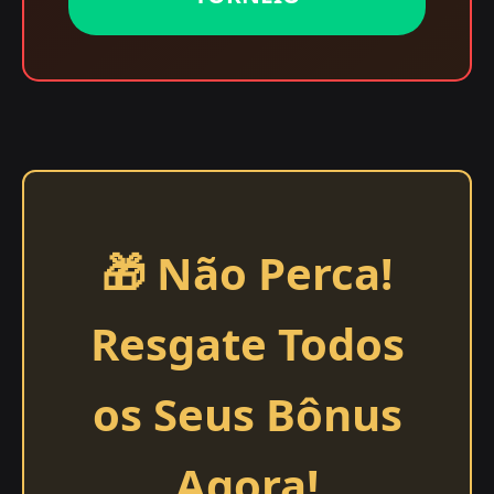
🎁 Não Perca!
Resgate Todos
os Seus Bônus
Agora!