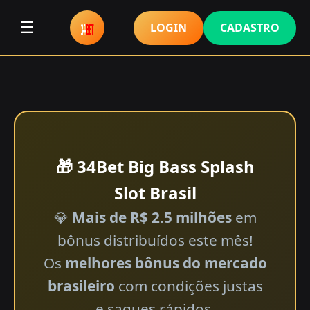
☰
LOGIN
CADASTRO
🎁 34Bet Big Bass Splash
Slot Brasil
💎
Mais de R$ 2.5 milhões
em
bônus distribuídos este mês!
Os
melhores bônus do mercado
brasileiro
com condições justas
e saques rápidos.