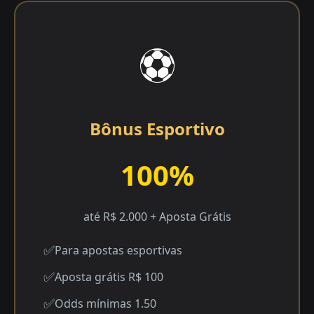
⚽
Bônus Esportivo
100%
até R$ 2.000 + Aposta Grátis
Para apostas esportivas
Aposta grátis R$ 100
Odds mínimas 1.50