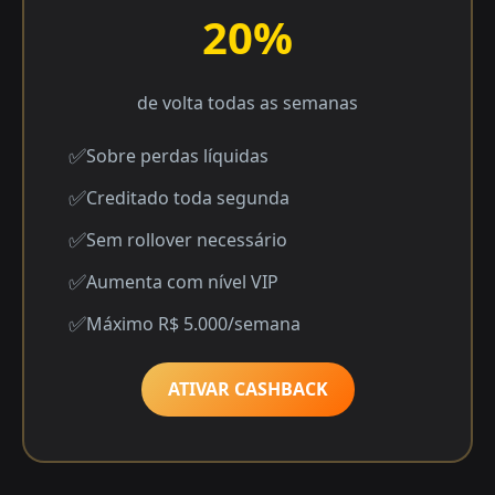
20%
de volta todas as semanas
Sobre perdas líquidas
Creditado toda segunda
Sem rollover necessário
Aumenta com nível VIP
Máximo R$ 5.000/semana
ATIVAR CASHBACK