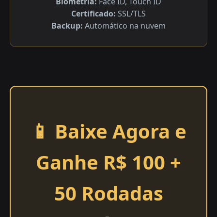
Biometria:
Face ID, Touch ID
Certificado:
SSL/TLS
Backup:
Automático na nuvem
📱 Baixe Agora e
Ganhe R$ 100 +
50 Rodadas