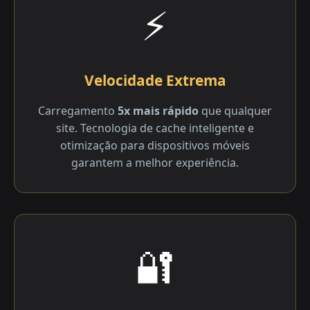
⚡
Velocidade Extrema
Carregamento
5x mais rápido
que qualquer
site. Tecnologia de cache inteligente e
otimização para dispositivos móveis
garantem a melhor experiência.
🔐