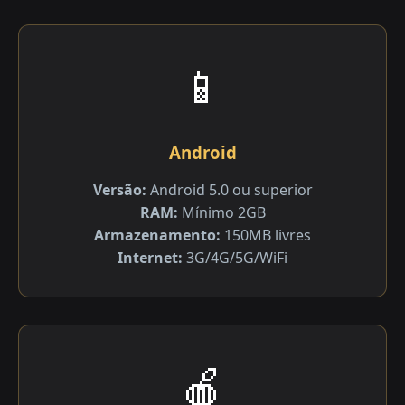
📱
Android
Versão:
Android 5.0 ou superior
RAM:
Mínimo 2GB
Armazenamento:
150MB livres
Internet:
3G/4G/5G/WiFi
🍎