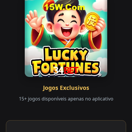
Jogos Exclusivos
15+ jogos disponíveis apenas no aplicativo