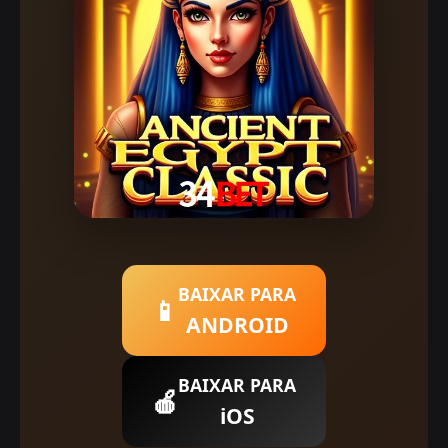
BAIXAR PARA
📱
ANDROID
BAIXAR PARA
🍎
iOS