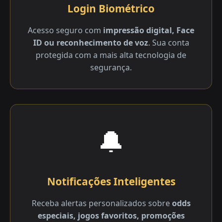
Login Biométrico
Acesso seguro com
impressão digital, Face
ID ou reconhecimento de voz
. Sua conta
protegida com a mais alta tecnologia de
segurança.
🔔
Notificações Inteligentes
Receba alertas personalizados sobre
odds
especiais, jogos favoritos, promoções