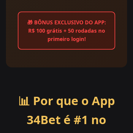
🎁
BÔNUS EXCLUSIVO DO APP:
R$ 100 grátis + 50 rodadas no
primeiro login!
📊 Por que o App
34Bet é #1 no