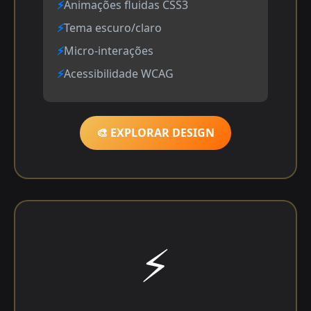
Animações fluidas CSS3
Tema escuro/claro
Micro-interações
Acessibilidade WCAG
🎨 EXPLORAR DESIGN
⚡