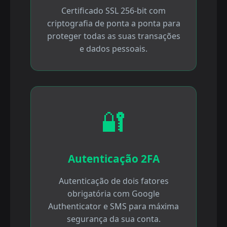
Certificado SSL 256-bit com
criptografia de ponta a ponta para
proteger todas as suas transações
e dados pessoais.
🔐
Autenticação 2FA
Autenticação de dois fatores
obrigatória com Google
Authenticator e SMS para máxima
segurança da sua conta.