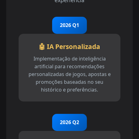
experiência
2026 Q1
🤖 IA Personalizada
Implementação de inteligência
artificial para recomendações
personalizadas de jogos, apostas e
promoções baseadas no seu
histórico e preferências.
2026 Q2