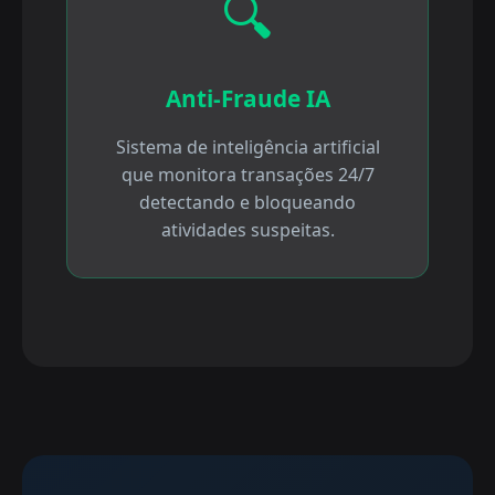
🔍
Anti-Fraude IA
Sistema de inteligência artificial
que monitora transações 24/7
detectando e bloqueando
atividades suspeitas.