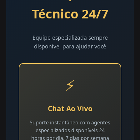
Técnico 24/7
Equipe especializada sempre
disponível para ajudar você
⚡
Chat Ao Vivo
Suporte instantâneo com agentes
especializados disponíveis 24
horas por dia, 7 dias por semana