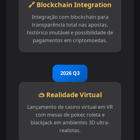
🔗 Blockchain Integration
Integração com blockchain para
transparência total nas apostas,
histórico imutável e possibilidade de
pagamentos em criptomoedas.
2026 Q3
🥽 Realidade Virtual
Lançamento de casino virtual em VR
com mesas de poker, roleta e
blackjack em ambientes 3D ultra-
realistas.