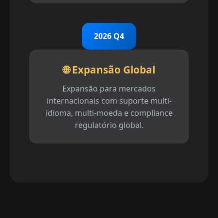
2026 Q4
🌐 Expansão Global
Expansão para mercados
internacionais com suporte multi-
idioma, multi-moeda e compliance
regulatório global.