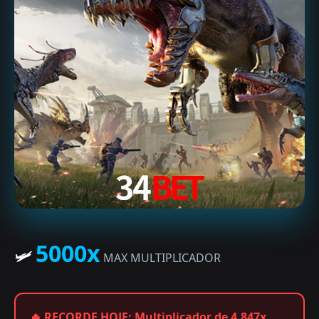
5000x
🛩️
MAX MULTIPLICADOR
🔥
RECORDE HOJE:
Multiplicador de 4.847x