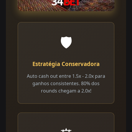
🛡️
Estratégia Conservadora
Auto cash out entre 1.5x - 2.0x para
ganhos consistentes. 80% dos
rounds chegam a 2.0x!