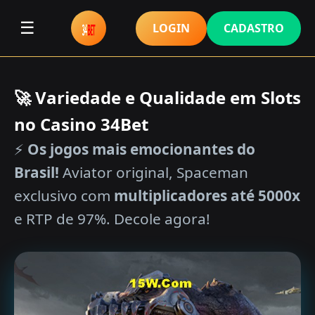
☰
LOGIN
CADASTRO
🚀 Variedade e Qualidade em Slots
no Casino 34Bet
⚡
Os jogos mais emocionantes do
Brasil!
Aviator original, Spaceman
exclusivo com
multiplicadores até 5000x
e RTP de 97%. Decole agora!