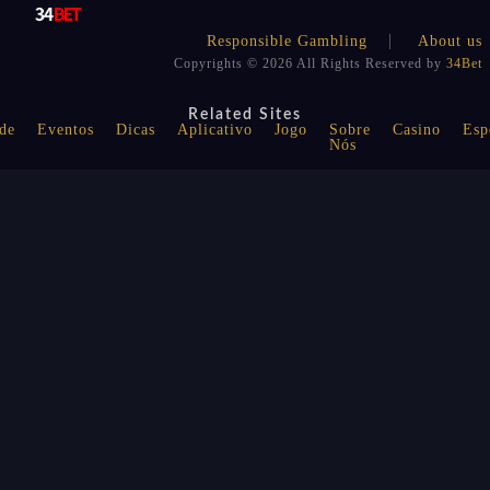
Responsible Gambling
About us
Copyrights © 2026 All Rights Reserved by
34Bet
Related Sites
de
Eventos
Dicas
Aplicativo
Jogo
Sobre
Casino
Esp
Nós