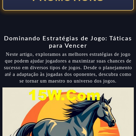
Dominando Estratégias de Jogo: Táticas
para Vencer
Neste artigo, exploramos as melhores estratégias de jogo
que podem ajudar jogadores a maximizar suas chances de
sucesso em diversos tipos de jogos. Desde o planejamento
até a adaptação às jogadas dos oponentes, descubra como
se tornar um maestro no universo dos jogos.