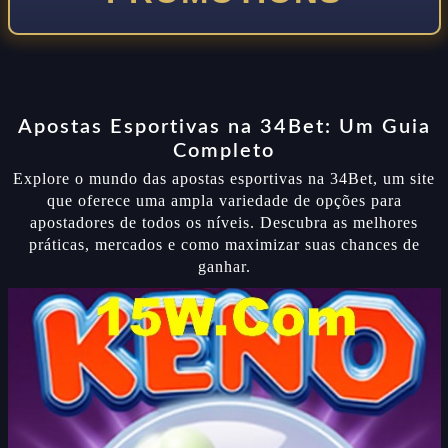
Apostas Esportivas na 34Bet: Um Guia
Completo
Explore o mundo das apostas esportivas na 34Bet, um site
que oferece uma ampla variedade de opções para
apostadores de todos os níveis. Descubra as melhores
práticas, mercados e como maximizar suas chances de
ganhar.