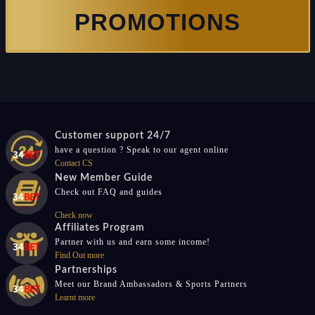
PROMOTIONS
Customer support 24/7
have a question ? Speak to our agent online
Contact CS
New Member Guide
Check out FAQ and guides
Check now
Affiliates Program
Partner with us and earn some income!
Find Out more
Partnerships
Meet our Brand Ambassadors & Sports Partners
Learnt more