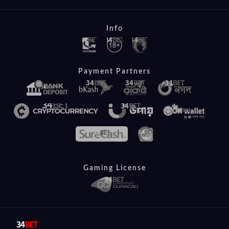
Info
Payment Partners
Gaming License