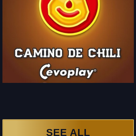
SEE ALL