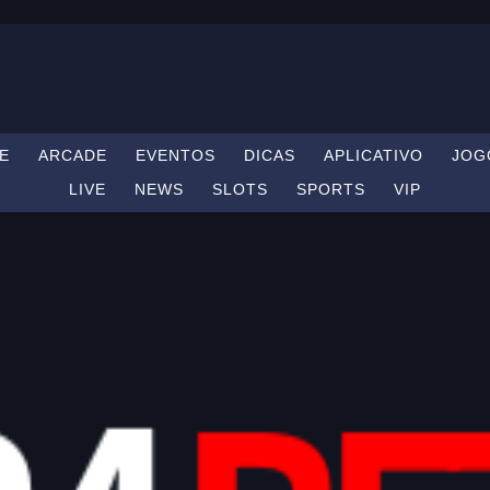
E
ARCADE
EVENTOS
DICAS
APLICATIVO
JOG
LIVE
NEWS
SLOTS
SPORTS
VIP