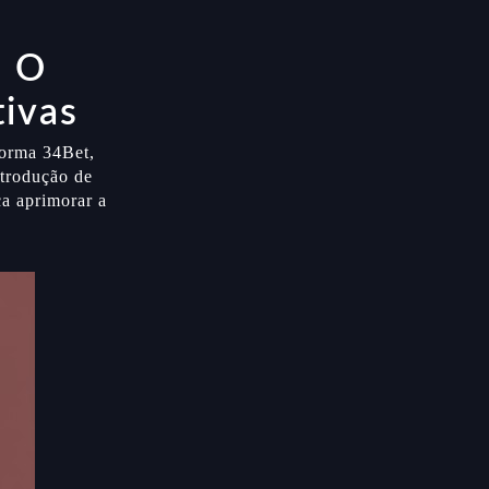
: O
tivas
forma 34Bet,
ntrodução de
a aprimorar a