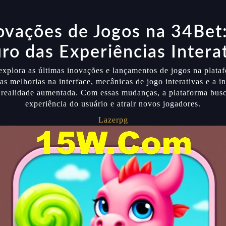
ovações de Jogos na 34Bet
ro das Experiências Intera
 explora as últimas inovações e lançamentos de jogos na plata
as melhorias na interface, mecânicas de jogo interativas e a i
 realidade aumentada. Com essas mudanças, a plataforma busc
experiência do usuário e atrair novos jogadores.
Lazerpg