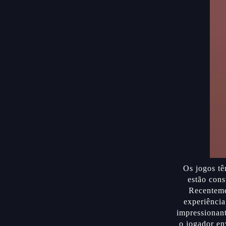
Os jogos tê
estão cons
Recenteme
experiência
impressionant
o jogador en