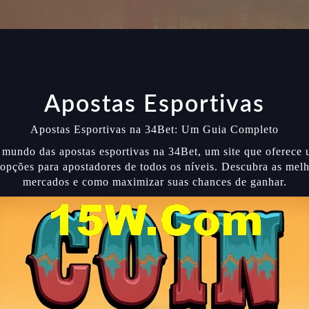
Apostas Esportivas
Apostas Esportivas na 34Bet: Um Guia Completo
 mundo das apostas esportivas na 34Bet, um site que oferece
opções para apostadores de todos os níveis. Descubra as melh
mercados e como maximizar suas chances de ganhar.