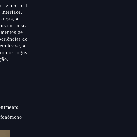
m tempo real.
interface,
anças, a
anos em busca
ementos de
eriências de
em breve, à
ro dos jogos
ção.
enimento
m fenômeno
.