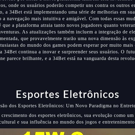
ivos, onde os usuários poderão competir uns contra os outros e
o, a 34Bet está implementando uma série de melhorias em sua 
o a navegação mais intuitiva e amigável. Com todas essas mud
é que a plataforma atraia tanto novos jogadores quanto veter
aventuras. As atualizações também incluem a integração de el
umentada, que provavelmente trarão uma nova dimensão às exp
ntusiastas do mundo dos games podem esperar por muito mais 
a 34Bet continua a inovar e surpreender seus usuários. O futu
ine parece brilhante, e a 34Bet está na vanguarda desta revolu
Esportes Eletrônicos
são dos Esportes Eletrônicos: Um Novo Paradigma no Entret
 crescimento dos esportes eletrônicos, sua evolução como u
cultural e sua influência no mundo dos jogos e entretenimento