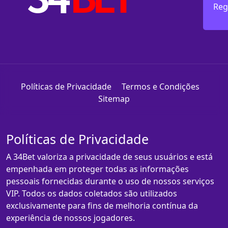
Reg
Políticas de Privacidade
Termos e Condições
Sitemap
Políticas de Privacidade
A 34Bet valoriza a privacidade de seus usuários e está
empenhada em proteger todas as informações
pessoais fornecidas durante o uso de nossos serviços
VIP. Todos os dados coletados são utilizados
exclusivamente para fins de melhoria contínua da
experiência de nossos jogadores.