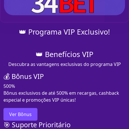
👑 Programa VIP Exclusivo!
👑 Benefícios VIP
Descubra as vantagens exclusivas do programa VIP
💰 Bônus VIP
500%
Bônus exclusivos de até 500% em recargas, cashback
especial e promoções VIP únicas!
Ver Bônus
🎯 Suporte Prioritário