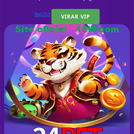
Bet252
VIRAR VIP