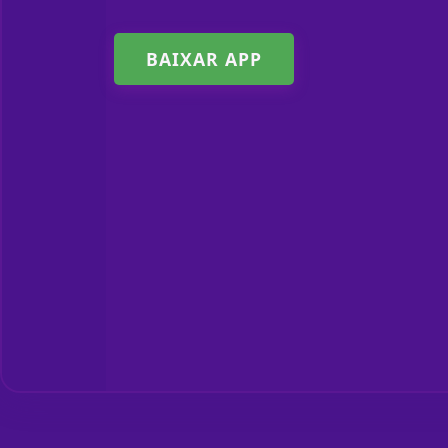
BAIXAR APP