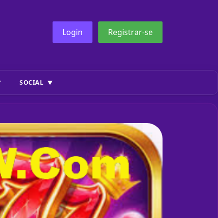
Login
Registrar-se
SOCIAL