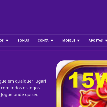
OS
BÔNUS
CONTA
MOBILE
APOSTAS
ogue em qualquer lugar!
 com todos os jogos,
 Jogue onde quiser,