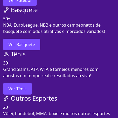
Ver Futebol
🏀 Basquete
50+
NBA, EuroLeague, NBB e outros campeonatos de
basquete com odds atrativas e mercados variados!
Ver Basquete
🎾 Tênis
30+
Grand Slams, ATP, WTA e torneios menores com
apostas em tempo real e resultados ao vivo!
Ver Tênis
🏈 Outros Esportes
20+
Vôlei, handebol, MMA, boxe e muitos outros esportes