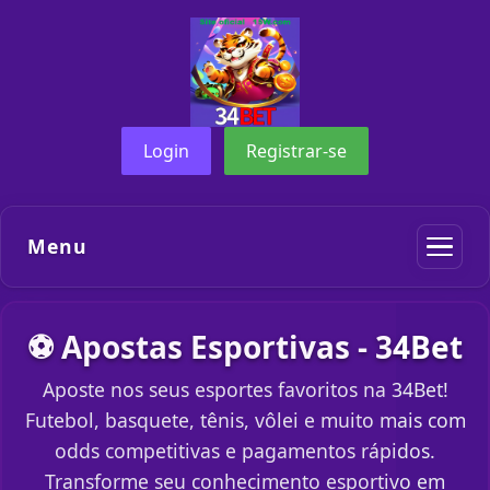
Login
Registrar-se
Menu
⚽ Apostas Esportivas - 34Bet
Aposte nos seus esportes favoritos na 34Bet!
Futebol, basquete, tênis, vôlei e muito mais com
odds competitivas e pagamentos rápidos.
Transforme seu conhecimento esportivo em