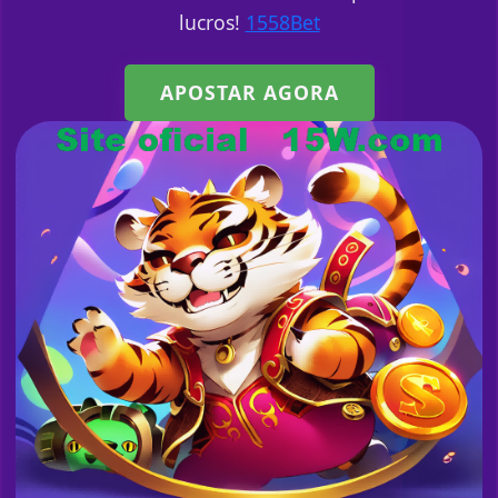
lucros!
1558Bet
APOSTAR AGORA