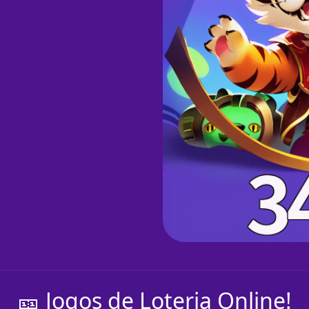
🎫 Jogos de Loteria Online!