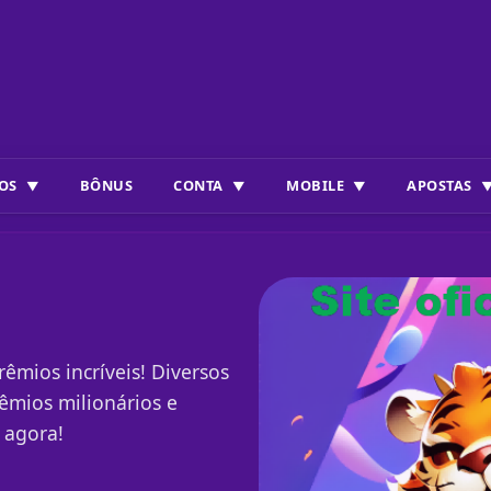
OS
BÔNUS
CONTA
MOBILE
APOSTAS
rêmios incríveis! Diversos
rêmios milionários e
 agora!