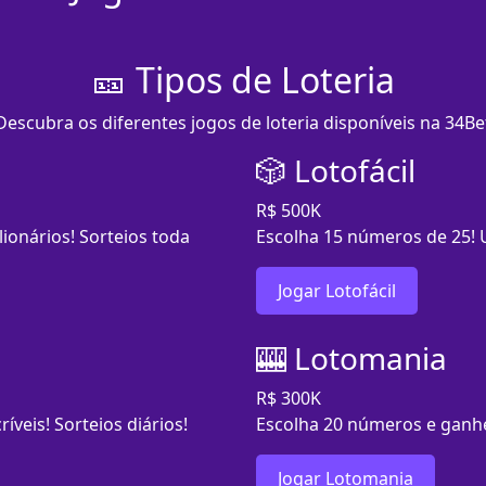
🎫 Tipos de Loteria
Descubra os diferentes jogos de loteria disponíveis na 34Be
🎲 Lotofácil
R$ 500K
ionários! Sorteios toda
Escolha 15 números de 25! U
Jogar Lotofácil
🎰 Lotomania
R$ 300K
veis! Sorteios diários!
Escolha 20 números e ganhe
Jogar Lotomania