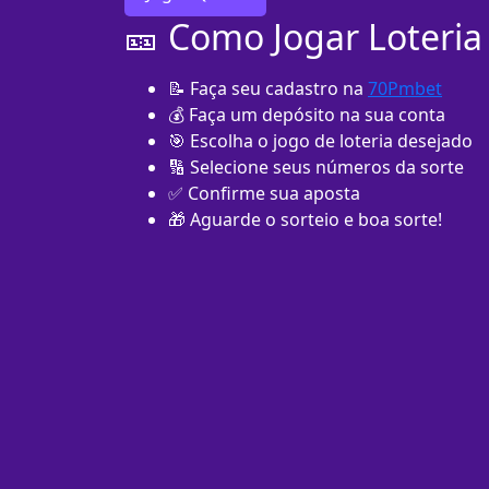
🎫 Como Jogar Loteria
📝 Faça seu cadastro na
70Pmbet
💰 Faça um depósito na sua conta
🎯 Escolha o jogo de loteria desejado
🔢 Selecione seus números da sorte
✅ Confirme sua aposta
🎁 Aguarde o sorteio e boa sorte!