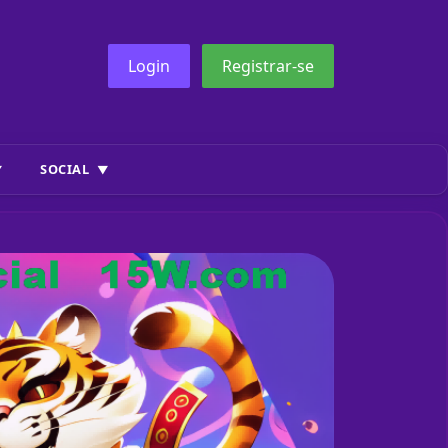
Login
Registrar-se
SOCIAL