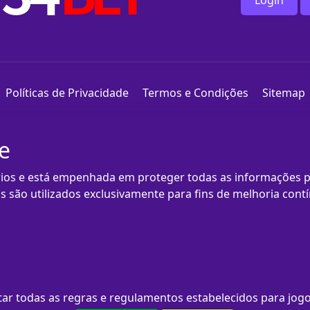
Login
Políticas de Privacidade
Termos e Condições
Sitemap
de
ários e está empenhada em proteger todas as informações 
os são utilizados exclusivamente para fins de melhoria con
r todas as regras e regulamentos estabelecidos para jogos 