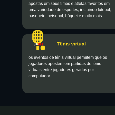
apostas em seus times e atletas favoritos em
uma variedade de esportes, incluindo futebol,
basquete, beisebol, hóquei e muito mais.
Tênis virtual
os eventos de tênis virtual permitem que os
jogadores apostem em partidas de tênis
virtuais entre jogadores gerados por
computador.