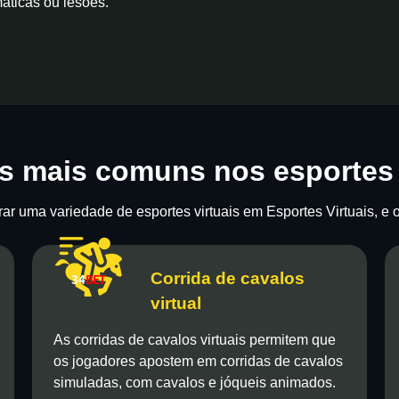
áticas ou lesões.
s mais comuns nos esportes 
ar uma variedade de esportes virtuais em Esportes Virtuais, e 
Corrida de cavalos
virtual
As corridas de cavalos virtuais permitem que
os jogadores apostem em corridas de cavalos
simuladas, com cavalos e jóqueis animados.