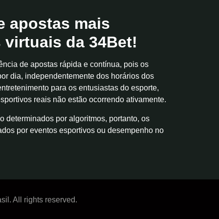
de apostas mais
virtuais da 34Bet!
ncia de apostas rápida e contínua, pois os
 por dia, independentemente dos horários dos
entretenimento para os entusiastas do esporte,
sportivos reais não estão ocorrendo ativamente.
o determinados por algoritmos, portanto, os
ciados por eventos esportivos ou desempenho no
l. All rights reserved.