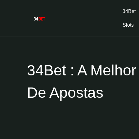
34Bet
Slots
34Bet : A Melhor
De Apostas