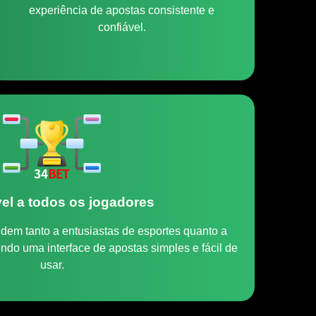
experiência de apostas consistente e
confiável.
el a todos os jogadores
ndem tanto a entusiastas de esportes quanto a
ndo uma interface de apostas simples e fácil de
usar.