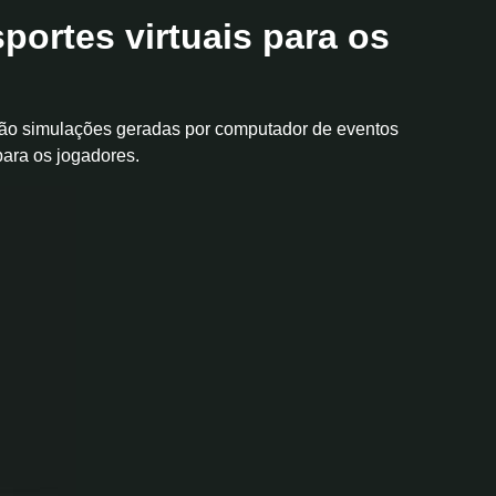
ortes virtuais para os
s são simulações geradas por computador de eventos
para os jogadores.