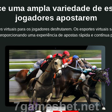
e uma ampla variedade de esp
jogadores apostarem
 virtuais para os jogadores desfrutarem. Os esportes virtuai
 proporcionando uma experiência de apostas rápida e contínua 