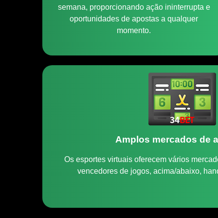
semana, proporcionando ação ininterrupta e
oportunidades de apostas a qualquer
momento.
Amplos mercados de 
Os esportes virtuais oferecem vários mercad
vencedores de jogos, acima/abaixo, han