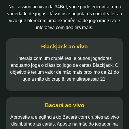
No cassino ao vivo da 34Bet, você pode encontrar uma
variedade de jogos clássicos e populares com dealer ao
vivo que oferecem uma experiência de jogo imersiva e
interativa com dealers reais.
Blackjack ao vivo
Interaja com um crupiê real e outros jogadores
enquanto joga o clássico jogo de cartas Blackjack. O
objetivo é ter um valor de mão mais próximo de 21 do
que a mão do crupiê, sem ultrapassar 21.
Bacará ao vivo
Aproveite a elegância do Bacará com crupiês ao vivo
distribuindo as cartas. Aposte na mão do jogador, na