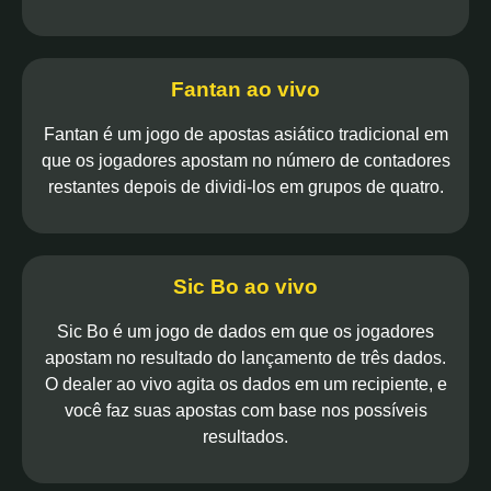
Fantan ao vivo
Fantan é um jogo de apostas asiático tradicional em
que os jogadores apostam no número de contadores
restantes depois de dividi-los em grupos de quatro.
Sic Bo ao vivo
Sic Bo é um jogo de dados em que os jogadores
apostam no resultado do lançamento de três dados.
O dealer ao vivo agita os dados em um recipiente, e
você faz suas apostas com base nos possíveis
resultados.