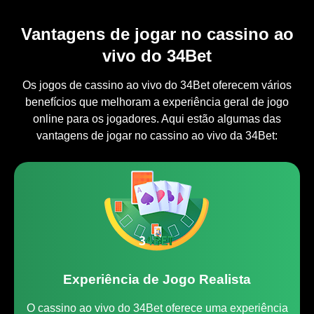
Vantagens de jogar no cassino ao
vivo do 34Bet
Os jogos de cassino ao vivo do 34Bet oferecem vários
benefícios que melhoram a experiência geral de jogo
online para os jogadores. Aqui estão algumas das
vantagens de jogar no cassino ao vivo da 34Bet:
Experiência de Jogo Realista
O cassino ao vivo do 34Bet oferece uma experiência