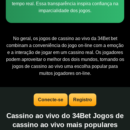
tempo real. Essa transparência inspira confiança na
imparcialidade dos jogos.
No geral, os jogos de cassino ao vivo da 34Bet bet
combinam a conveniência do jogo on-line com a emoção
e a interação de jogar em um cassino real. Os jogadores
podem aproveitar o melhor dos dois mundos, tornando os
jogos de cassino ao vivo uma escolha popular para
muitos jogadores on-line.
Conecte-se
Registro
Cassino ao vivo do 34Bet Jogos de
cassino ao vivo mais populares