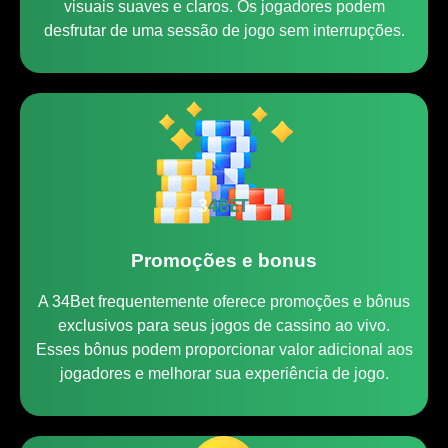
visuais suaves e claros. Os jogadores podem
desfrutar de uma sessão de jogo sem interrupções.
Promoções e bonus
A 34Bet frequentemente oferece promoções e bônus
exclusivos para seus jogos de cassino ao vivo.
Esses bônus podem proporcionar valor adicional aos
jogadores e melhorar sua experiência de jogo.