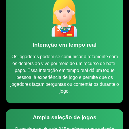
Interação em tempo real
Os jogadores podem se comunicar diretamente com
os dealers ao vivo por meio de um recurso de bate-
papo. Essa interação em tempo real dá um toque
pessoal à experiência de jogo e permite que os
jogadores façam perguntas ou comentários durante o
jogo.
Ampla seleção de jogos