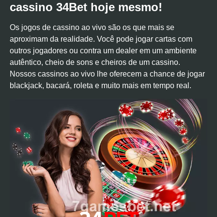
cassino 34Bet hoje mesmo!
Os jogos de cassino ao vivo são os que mais se
aproximam da realidade. Você pode jogar cartas com
outros jogadores ou contra um dealer em um ambiente
autêntico, cheio de sons e cheiros de um cassino.
Nossos cassinos ao vivo lhe oferecem a chance de jogar
blackjack, bacará, roleta e muito mais em tempo real.