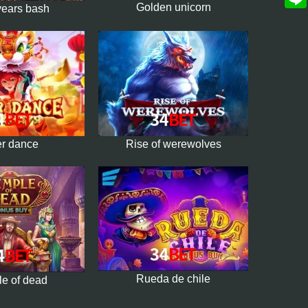
Golden unicorn
ears bash
er dance
Rise of werewolves
Rueda de chile
e of dead