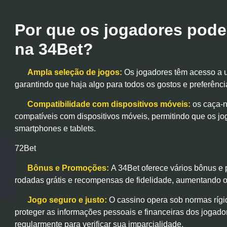
Por que os jogadores pode
na 34Bet?
Ampla seleção de jogos:
Os jogadores têm acesso a u
garantindo que haja algo para todos os gostos e preferênci
Compatibilidade com dispositivos móveis:
os caça-n
compatíveis com dispositivos móveis, permitindo que os jo
smartphones e tablets.
72Bet
Bônus e Promoções:
A 34Bet oferece vários bônus e
rodadas grátis e recompensas de fidelidade, aumentando o
Jogo seguro e justo:
O cassino opera sob normas rígid
proteger as informações pessoais e financeiras dos jogado
regularmente para verificar sua imparcialidade.