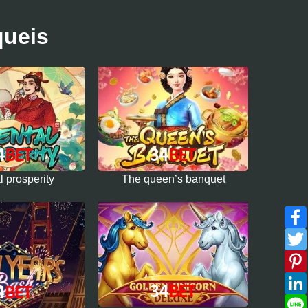
queis
The queen’s banquet
l prosperity