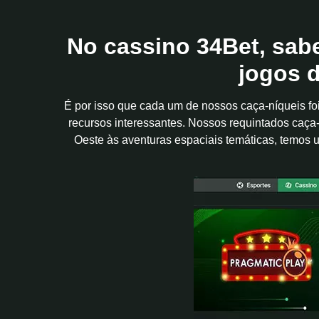
No cassino 34Bet, sabe
jogos d
É por isso que cada um de nossos caça-níqueis fo
recursos interessantes. Nossos requintados caça
Oeste às aventuras espaciais temáticas, temos 