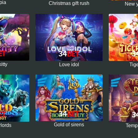
pia
Christmas gift rush
New y
itty
Tig
Love idol
Gold of sirens
rlords
Templ