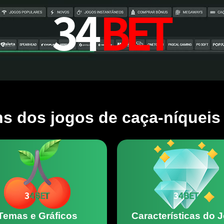
s dos jogos de caça-níqueis
Temas e Gráficos
Características do 