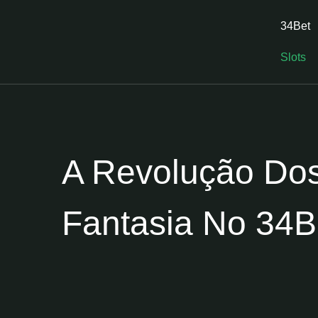
34Bet
Slots
A Revolução Dos
Fantasia No 34B