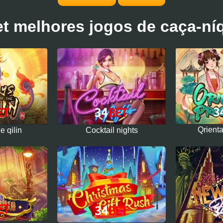
t melhores jogos de caça-ní
Qrienta
Cocktail nights
e qilin