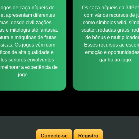
jogos de caça-níqueis do
Os caça-níqueis da 34Be
et apresentam diferentes
com vários recursos de j
mas, desde civilizações
como símbolos wild, sím
as e mitologia até fantasia,
scatter, rodadas grátis, r
tura e máquinas de frutas
de bônus e multiplicado
ssicas. Os jogos vêm com
Esses recursos acresce
ficos de alta qualidade e
emoção e oportunidades
itos sonoros envolventes
ganho ao jogo.
 melhorar a experiência de
jogo.
Conecte-se
Registro