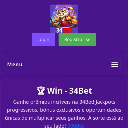
Login
Registrar-se
Menu
🏆 Win - 34Bet
Ganhe prêmios incríveis na 34Bet! Jackpots
progressivos, bônus exclusivos e oportunidades
únicas de multiplicar seus ganhos. A sorte está ao
seu lado!
900Bet