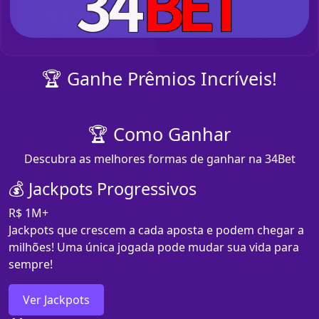
🏆 Ganhe Prêmios Incríveis!
🏆 Como Ganhar
Descubra as melhores formas de ganhar na 34Bet
💰 Jackpots Progressivos
R$ 1M+
Jackpots que crescem a cada aposta e podem chegar a
milhões! Uma única jogada pode mudar sua vida para
sempre!
Ver Jackpots