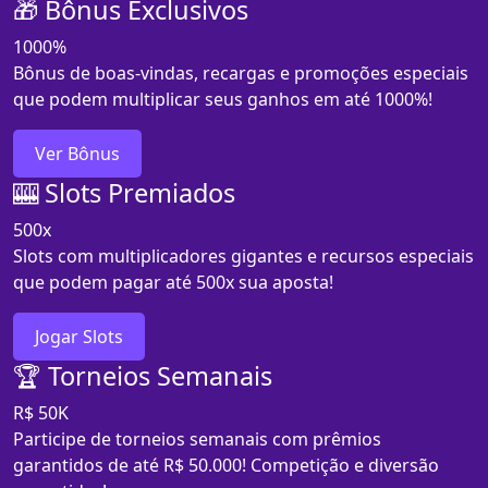
🎁 Bônus Exclusivos
1000%
Bônus de boas-vindas, recargas e promoções especiais
que podem multiplicar seus ganhos em até 1000%!
Ver Bônus
🎰 Slots Premiados
500x
Slots com multiplicadores gigantes e recursos especiais
que podem pagar até 500x sua aposta!
Jogar Slots
🏆 Torneios Semanais
R$ 50K
Participe de torneios semanais com prêmios
garantidos de até R$ 50.000! Competição e diversão