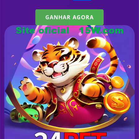
GANHAR AGORA