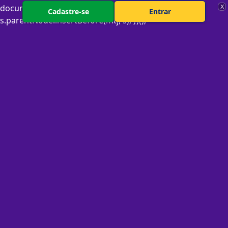
document.getElementsByTagName("script")[0];
X
Cadastre-se
Entrar
s.parentNode.insertBefore(mtj, s); })();