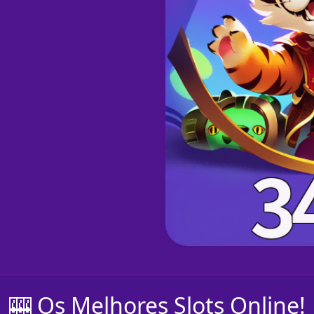
🎰 Os Melhores Slots Online!