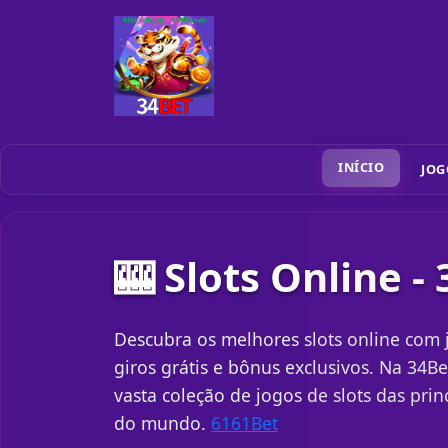
INÍCIO
JOG
🎰 Slots Online -
Descubra os melhores slots online com 
giros grátis e bônus exclusivos. Na 34B
vasta coleção de jogos de slots das pri
do mundo.
6161Bet