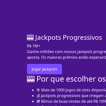
🎰 Jackpots Progressivos
R$ 1M+
Ganhe milhões com nossos jackpots progre
aposta. Os maiores prêmios estão esperand
Jogar Jackpots
🎰 Por que escolher os
🎯 Mais de 1000 jogos de slots disponí
💰 Jackpots progressivos que chegam 
🎁 Bônus de boas-vindas de até R$ 100