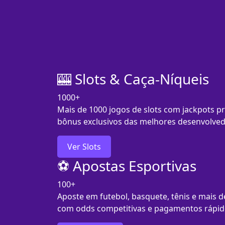
🎰 Slots & Caça-Níqueis
1000+
Mais de 1000 jogos de slots com jackpots pr
bônus exclusivos das melhores desenvolved
Ver Slots
⚽ Apostas Esportivas
100+
Aposte em futebol, basquete, tênis e mais d
com odds competitivas e pagamentos rápid