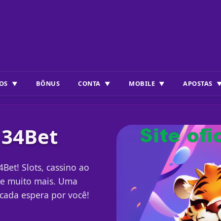
OS
BÔNUS
CONTA
MOBILE
APOSTAS
 34Bet
Bet! Slots, cassino ao
a e muito mais. Uma
icada espera por você!