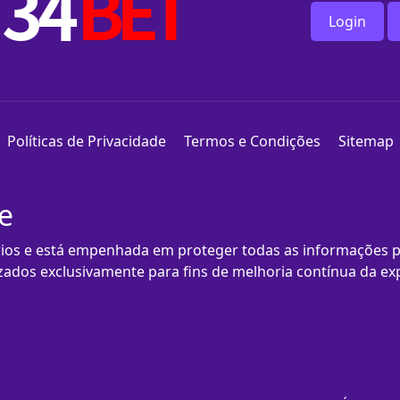
Login
Políticas de Privacidade
Termos e Condições
Sitemap
de
ários e está empenhada em proteger todas as informações 
izados exclusivamente para fins de melhoria contínua da ex