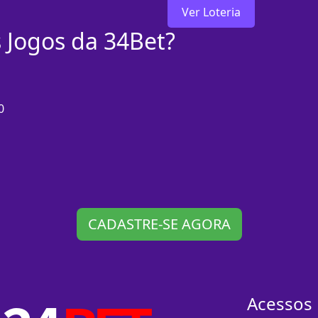
Ver Loteria
s Jogos da 34Bet?
0
CADASTRE-SE AGORA
Acessos