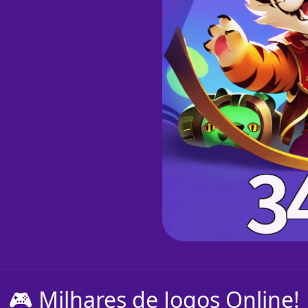
🎮 Milhares de Jogos Online!