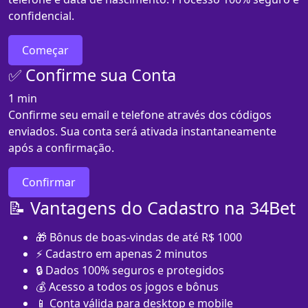
confidencial.
Começar
✅ Confirme sua Conta
1 min
Confirme seu email e telefone através dos códigos
enviados. Sua conta será ativada instantaneamente
após a confirmação.
Confirmar
📝 Vantagens do Cadastro na 34Bet
🎁 Bônus de boas-vindas de até R$ 1000
⚡ Cadastro em apenas 2 minutos
🔒 Dados 100% seguros e protegidos
💰 Acesso a todos os jogos e bônus
📱 Conta válida para desktop e mobile