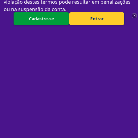
violação destes termos pode resultar em penalizações
ou na suspensão da conta.
X
Cadastre-se
Entrar