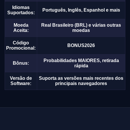
Idiomas
Português, Inglês, Espanhol e mais
Suportados:
Moeda
Real Brasileiro (BRL) e várias outras
Aceita:
moedas
Código
BONUS2026
Promocional:
Probabilidades MAIORES, retirada
Bônus:
rápida
Versão de
Suporta as versões mais recentes dos
Software:
principais navegadores