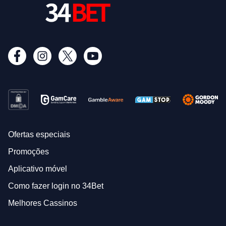
Ofertas especiais
Promoções
Aplicativo móvel
Como fazer login no 34Bet
Melhores Cassinos