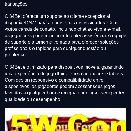
transações.
O 34Bet oferece um suporte ao cliente excepcional,
disponível 24/7 para atender suas necessidades. Com
vários canais de contato, incluindo chat ao vivo e e-mail,
os jogadores podem facilmente obter assistência. A equipe
de suporte é altamente treinada para oferecer soluções
profissionais e rápidas para qualquer questão ou
problema.
O 34Bet é otimizado para dispositivos móveis, garantindo
uma experiência de jogo fluida em smartphones e tablets.
Com design responsivo e compatibilidade entre
dispositivos, os jogadores podem acessar seus jogos
favoritos a qualquer hora e em qualquer lugar, sem perder
qualidade ou desempenho.