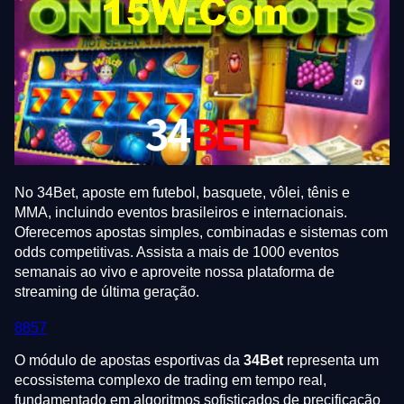
No 34Bet, aposte em futebol, basquete, vôlei, tênis e
MMA, incluindo eventos brasileiros e internacionais.
Oferecemos apostas simples, combinadas e sistemas com
odds competitivas. Assista a mais de 1000 eventos
semanais ao vivo e aproveite nossa plataforma de
streaming de última geração.
8857
O módulo de apostas esportivas da
34Bet
representa um
ecossistema complexo de trading em tempo real,
fundamentado em algoritmos sofisticados de precificação