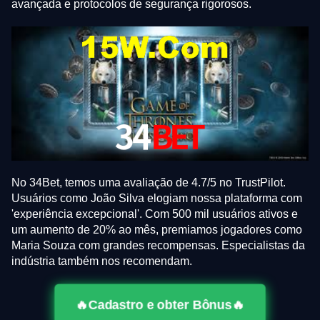
avançada e protocolos de segurança rigorosos.
No 34Bet, temos uma avaliação de 4.7/5 no TrustPilot.
Usuários como João Silva elogiam nossa plataforma com
'experiência excepcional'. Com 500 mil usuários ativos e
um aumento de 20% ao mês, premiamos jogadores como
Maria Souza com grandes recompensas. Especialistas da
indústria também nos recomendam.
🔥Cadastro e obter Bônus🔥