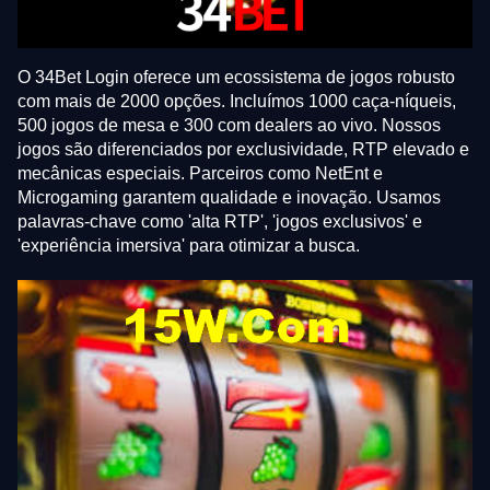
O 34Bet Login oferece um ecossistema de jogos robusto
com mais de 2000 opções. Incluímos 1000 caça-níqueis,
500 jogos de mesa e 300 com dealers ao vivo. Nossos
jogos são diferenciados por exclusividade, RTP elevado e
mecânicas especiais. Parceiros como NetEnt e
Microgaming garantem qualidade e inovação. Usamos
palavras-chave como 'alta RTP', 'jogos exclusivos' e
'experiência imersiva' para otimizar a busca.