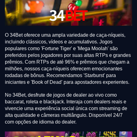
O 34Bet oferece uma ampla variedade de caça-níqueis,
incluindo clássicos, vídeos e acumulativos. Jogos
populares como 'Fortune Tiger' e 'Mega Moolah' são
preferidos pelos jogadores por suas altas RTPs e grandes
prêmios. Com RTPs de até 96% e prêmios que chegam a
milhões, nossos caça-níqueis oferecem emocionantes
rodadas de bônus. Recomendamos 'Starburst' para
iniciantes e 'Book of Dead' para apostadores experientes.
No 34Bet, desfrute de jogos de dealer ao vivo como
baccarat, roleta e blackjack. Interaja com dealers reais e
vivencie uma experiência social única com streaming de
alta qualidade e câmeras multiângulo. Disponível 24/7
com opções de idioma do dealer.