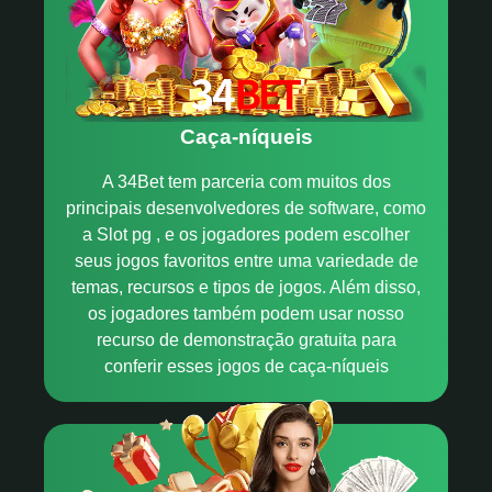
Caça-níqueis
A 34Bet tem parceria com muitos dos
principais desenvolvedores de software, como
a Slot pg , e os jogadores podem escolher
seus jogos favoritos entre uma variedade de
temas, recursos e tipos de jogos. Além disso,
os jogadores também podem usar nosso
recurso de demonstração gratuita para
conferir esses jogos de caça-níqueis