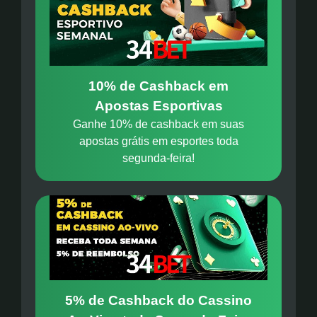
10% de Cashback em
Apostas Esportivas
Ganhe 10% de cashback em suas
apostas grátis em esportes toda
segunda-feira!
5% de Cashback do Cassino