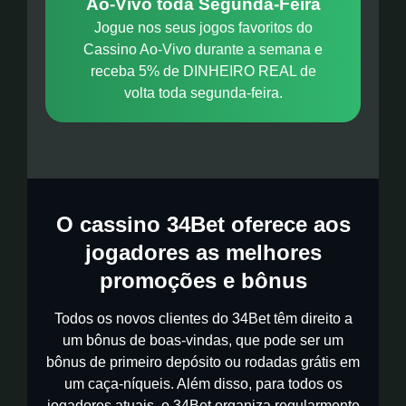
Ao-Vivo toda Segunda-Feira
Jogue nos seus jogos favoritos do
Cassino Ao-Vivo durante a semana e
receba 5% de DINHEIRO REAL de
volta toda segunda-feira.
O cassino 34Bet oferece aos
jogadores as melhores
promoções e bônus
Todos os novos clientes do 34Bet têm direito a
um bônus de boas-vindas, que pode ser um
bônus de primeiro depósito ou rodadas grátis em
um caça-níqueis. Além disso, para todos os
jogadores atuais, o 34Bet organiza regularmente