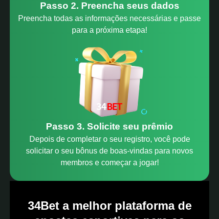
Passo 2. Preencha seus dados
Preencha todas as informações necessárias e passe
para a próxima etapa!
Passo 3. Solicite seu prêmio
Depois de completar o seu registro, você pode
solicitar o seu bônus de boas-vindas para novos
membros e começar a jogar!
34Bet a melhor plataforma de