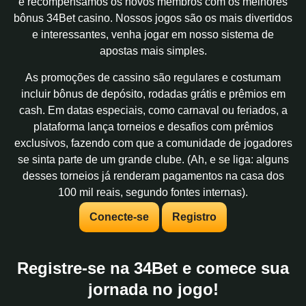
e recompensamos os novos membros com os melhores
bônus 34Bet casino. Nossos jogos são os mais divertidos
e interessantes, venha jogar em nosso sistema de
apostas mais simples.
As promoções de cassino são regulares e costumam
incluir bônus de depósito, rodadas grátis e prêmios em
cash. Em datas especiais, como carnaval ou feriados, a
plataforma lança torneios e desafios com prêmios
exclusivos, fazendo com que a comunidade de jogadores
se sinta parte de um grande clube. (Ah, e se liga: alguns
desses torneios já renderam pagamentos na casa dos
100 mil reais, segundo fontes internas).
Conecte-se
Registro
Registre-se na 34Bet e comece sua
jornada no jogo!