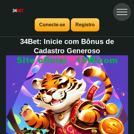
Conecte-se
Registro
34Bet: Inicie com Bônus de
Cadastro Generoso