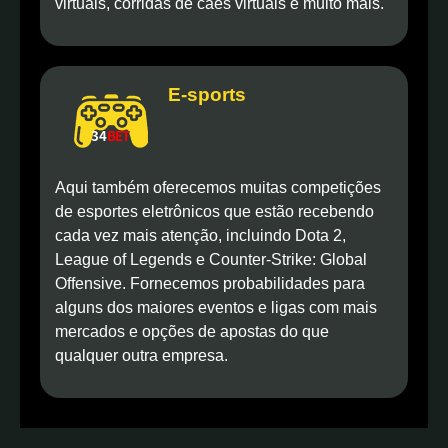
virtuais, corridas de cães virtuais e muito mais.
E-sports
Aqui também oferecemos muitas competições
de esportes eletrônicos que estão recebendo
cada vez mais atenção, incluindo Dota 2,
League of Legends e Counter-Strike: Global
Offensive. Fornecemos probabilidades para
alguns dos maiores eventos e ligas com mais
mercados e opções de apostas do que
qualquer outra empresa.