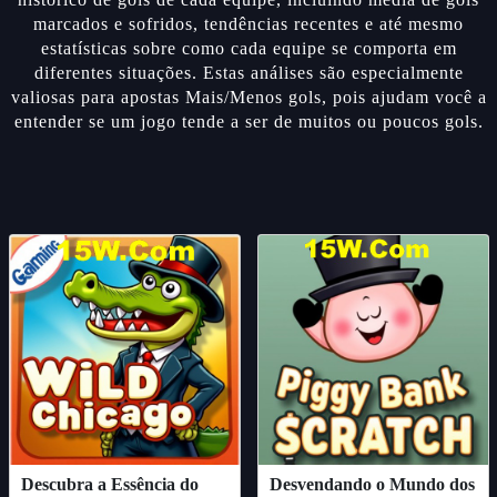
marcados e sofridos, tendências recentes e até mesmo
estatísticas sobre como cada equipe se comporta em
diferentes situações. Estas análises são especialmente
valiosas para apostas Mais/Menos gols, pois ajudam você a
entender se um jogo tende a ser de muitos ou poucos gols.
Descubra a Essência do
Desvendando o Mundo dos