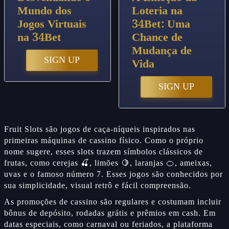
Mundo dos
Loteria na
Jogos Virtuais
34Bet: Uma
na 34Bet
Chance de
Mudança de
SIGN UP
Vida
SIGN UP
Fruit Slots são jogos de caça-níqueis inspirados nas
primeiras máquinas de cassino físico. Como o próprio
nome sugere, esses slots trazem símbolos clássicos de
frutas, como cerejas 🍒, limões 🍋, laranjas 🍊, ameixas,
uvas e o famoso número 7. Esses jogos são conhecidos por
sua simplicidade, visual retrô e fácil compreensão.
As promoções de cassino são regulares e costumam incluir
bônus de depósito, rodadas grátis e prêmios em cash. Em
datas especiais, como carnaval ou feriados, a plataforma