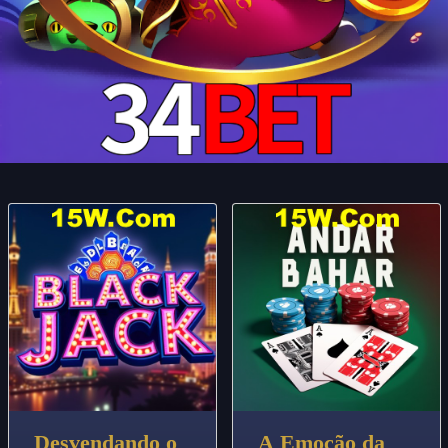
Desvendando o
A Emoção da