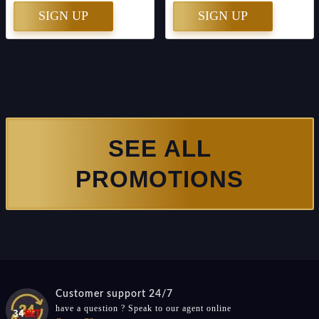
SIGN UP
SIGN UP
SEE ALL
PROMOTIONS
Customer support 24/7
have a question ? Speak to our agent online